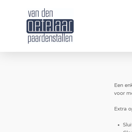
Skip
to
main
content
Een enk
voor me
Extra o
Slu