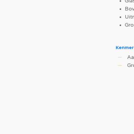
Gla
Bov
Uit
Gro
Kenmer
Aa
Gr