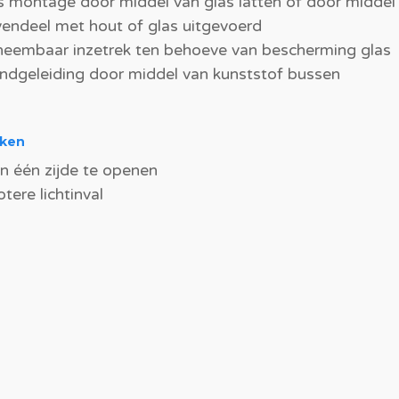
s montage door middel van glas latten of door middel 
endeel met hout of glas uitgevoerd
neembaar inzetrek ten behoeve van bescherming glas
ndgeleiding door middel van kunststof bussen
ken
n één zijde te openen
otere lichtinval