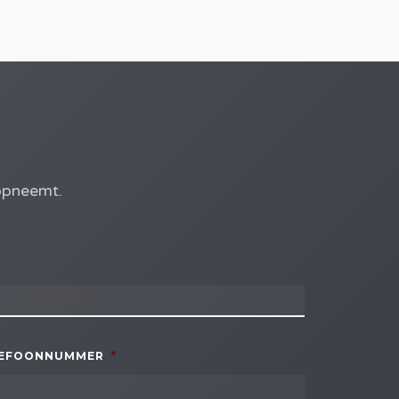
 opneemt.
LEFOONNUMMER
*