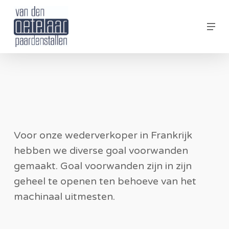
Skip
Men
to
Clos
main
Men
content
Voor onze wederverkoper in Frankrijk
hebben we diverse goal voorwanden
gemaakt. Goal voorwanden zijn in zijn
geheel te openen ten behoeve van het
machinaal uitmesten.